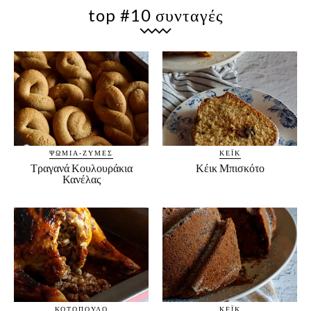
top #10 συνταγές
ΨΩΜΙΆ-ΖΎΜΕΣ
ΚΈΙΚ
Τραγανά Κουλουράκια
Κέικ Μπισκότο
Κανέλας
ΚΟΤΌΠΟΥΛΟ
ΚΈΙΚ