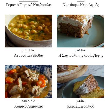
Γεμιστό Γιορτινό Κοτόπουλο
Νηστίσιμο Κέικ Αφρός
ΌΣΠΡΙΑ
ΓΛΥΚΆ
Λεμονάτα Ρεβύθια
Η Σπάτουλα της κυρίας Έφης
ΧΟΙΡΙΝΌ
ΚΈΙΚ
Χοιρινό Λεμονάτο
Κέικ Σιμιγδαλιού