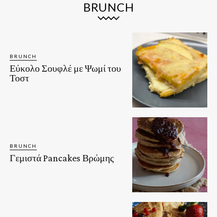
BRUNCH
BRUNCH
Εύκολο Σουφλέ με Ψωμί του
Τοστ
BRUNCH
Γεμιστά Pancakes Βρώμης