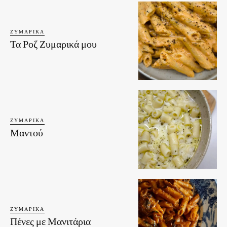
ΖΥΜΑΡΙΚΆ
Τα Ροζ Ζυμαρικά μου
ΖΥΜΑΡΙΚΆ
Μαντού
ΖΥΜΑΡΙΚΆ
Πένες με Μανιτάρια