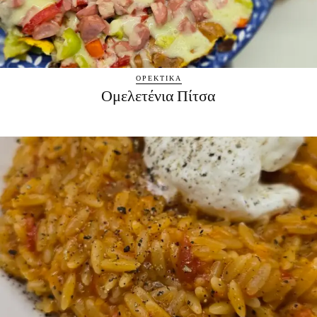
ΟΡΕΚΤΙΚΆ
Ομελετένια Πίτσα