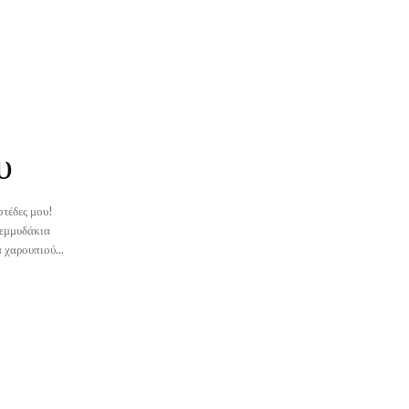
υ
φτέδες μου!
μμένη μπουκιά χαρουπιού...