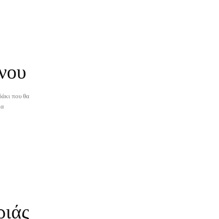
νου
δάκι που θα
ριάς