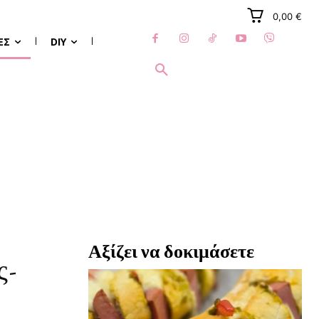
0,00 €
ΈΣ
DIY
Αξίζει να δοκιμάσετε
ς-