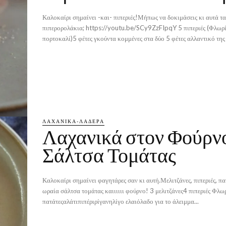
Καλοκαίρι σημαίνει -και- πιπεριές!Μήπως να δοκιμάσεις κι αυτά τα
πιπερορολάκια; https://youtu.be/SCy9ZzFIpqY 5 πιπεριές (Φλωρίνης, κίτρινες,
πορτοκαλί)5 φέτες γκούντα κομμένες στα δύο 5 φέτες αλλαντικό της 
ΛΑΧΑΝΙΚΆ-ΛΑΔΕΡΆ
Λαχανικά στον Φούρν
Σάλτσα Τομάτας
Καλοκαίρι σημαίνει φαγητάρες σαν κι αυτή.Μελιτζάνες, πιπεριές, πα
ωραία σάλτσα τομάτας καιιιιιι φούρνο! 3 μελιτζάνες4 πιπεριές Φλωρίνης3 μεγάλες
πατάτεςαλάτιπιπέριρίγανηλίγο ελαιόλαδο για το άλειμμα...