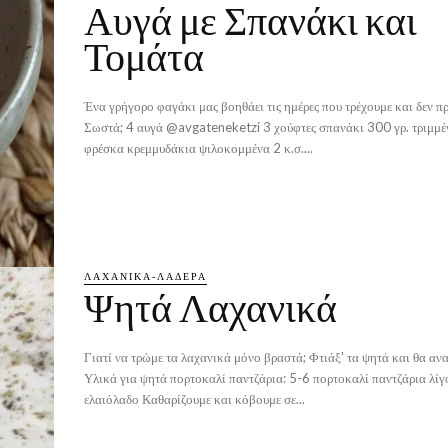
Αυγά με Σπανάκι και
Τομάτα
Ένα γρήγορο φαγάκι μας βοηθάει τις ημέρες που τρέχουμε και δεν π
Σωστά; 4 αυγά @avgateneketzi 3 χούφτες σπανάκι 300 γρ. τριμμένη τομάτα 2
φρέσκα κρεμμυδάκια ψιλοκομμένα 2 κ.σ....
ΛΑΧΑΝΙΚΆ-ΛΑΔΕΡΆ
Ψητά Λαχανικά
Γιατί να τρώμε τα λαχανικά μόνο βραστά; Φτιάξ' τα ψητά και θα αν
Υλικά για ψητά πορτοκαλί παντζάρια: 5-6 πορτοκαλί παντζάρια λίγο αλάτι λίγο
ελαιόλαδο Καθαρίζουμε και κόβουμε σε...