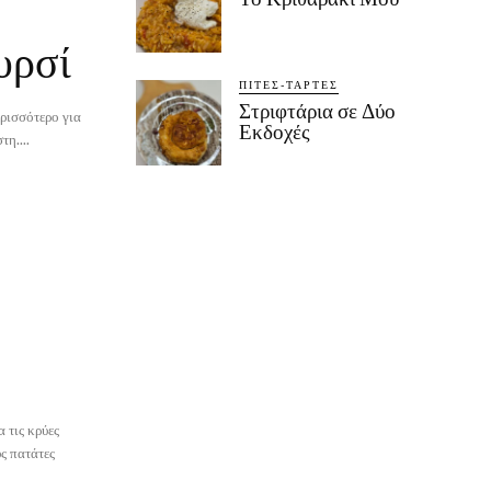
υρσί
ΠΊΤΕΣ-ΤΆΡΤΕΣ
Στριφτάρια σε Δύο
ρισσότερο για
Εκδοχές
τη....
α τις κρύες