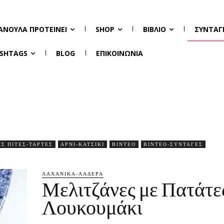
ΑΝΟΎΛΑ ΠΡΟΤΕΊΝΕΙ
SHOP
ΒΙΒΛΊΟ
ΣΥΝΤΑΓ
SHTAGS
BLOG
ΕΠΙΚΟΙΝΩΝΊΑ
Σ ΠΊΤΕΣ-ΤΆΡΤΕΣ
ΑΡΝΊ-ΚΑΤΣΊΚΙ
ΒΊΝΤΕΟ
ΒΙΝΤΕΟ-ΣΥΝΤΑΓΈΣ
ΛΑΧΑΝΙΚΆ-ΛΑΔΕΡΆ
Μελιτζάνες με Πατάτε
Λουκουμάκι