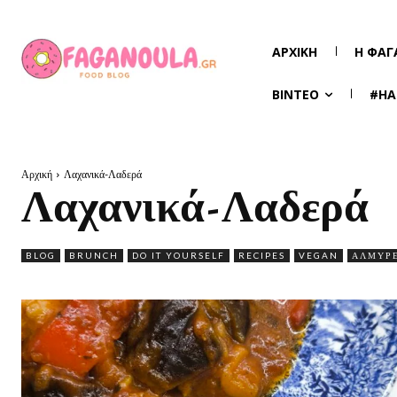
ΑΡΧΙΚΉ
Η ΦΑΓ
ΒΊΝΤΕΟ
#HA
Αρχική
Λαχανικά-Λαδερά
Λαχανικά-Λαδερά
BLOG
BRUNCH
DO IT YOURSELF
RECIPES
VEGAN
ΑΛΜΥΡΈ