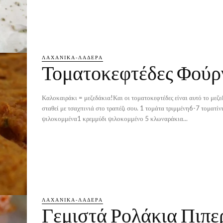
ΛΑΧΑΝΙΚΆ-ΛΑΔΕΡΆ
Τοματοκεφτέδες Φούρ
Καλοκαιράκι = μεζεδάκια!Και οι τοματοκεφτέδες είναι αυτό το μεζε
σταθεί με τσαχπινιά στο τραπέζι σου. 1 τομάτα τριμμένη6-7 τοματίνια
ψιλοκομμένα1 κρεμμύδι ψιλοκομμένο 5 κλωναράκια...
ΛΑΧΑΝΙΚΆ-ΛΑΔΕΡΆ
Γεμιστά Ρολάκια Πιπε