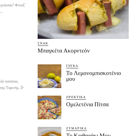
γεύεσαι! Φτιαξ'
..
ΣΝΑΚ
Μπαγκέτα Ακορντεόν
ΓΛΥΚΆ
Το Λεμονομπισκοτένιο
μου
φλέ πατάτας
ς Τυρινής. 3-
ΟΡΕΚΤΙΚΆ
Ομελετένια Πίτσα
ΖΥΜΑΡΙΚΆ
Το Κριθαράκι Μου