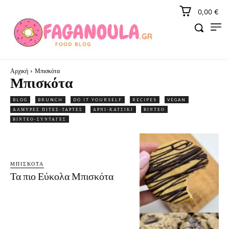
0,00 €
Αρχική
Μπισκότα
Μπισκότα
BLOG
BRUNCH
DO IT YOURSELF
RECIPES
VEGAN
ΑΛΜΥΡΈΣ ΠΊΤΕΣ-ΤΆΡΤΕΣ
ΑΡΝΊ-ΚΑΤΣΊΚΙ
ΒΊΝΤΕΟ
ΒΙΝΤΕΟ-ΣΥΝΤΑΓΈΣ
ΜΠΙΣΚΌΤΑ
Τα πιο Εύκολα Μπισκότα