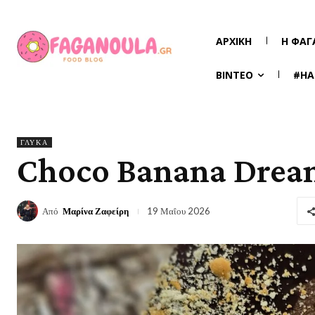
ΑΡΧΙΚΉ
Η ΦΑΓ
ΒΊΝΤΕΟ
#HA
ΓΛΥΚΆ
Choco Banana Drea
Από
Μαρίνα Ζαφείρη
19 Μαΐου 2026