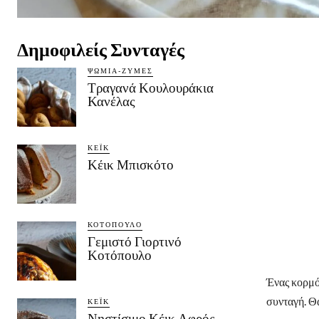
Δημοφιλείς Συνταγές
ΨΩΜΙΆ-ΖΎΜΕΣ
Τραγανά Κουλουράκια
Κανέλας
ΚΈΙΚ
Κέικ Μπισκότο
ΚΟΤΌΠΟΥΛΟ
Γεμιστό Γιορτινό
Κοτόπουλο
Ένας κορμός
συνταγή. Θ
ΚΈΙΚ
Νηστίσιμο Κέικ Αφρός