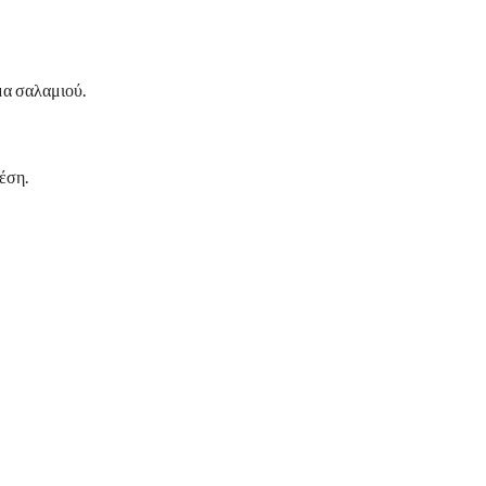
μα σαλαμιού.
έση.