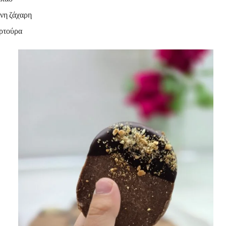
χνη ζάχαρη
ρτούρα