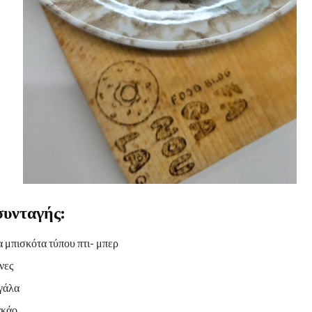
συνταγής:
α μπισκότα τύπου πτι- μπερ
νες
γάλα
ακάο