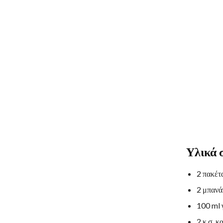
Υλικά 
2 πακέτ
2 μπανά
100 ml 
2 κ.σ. κ