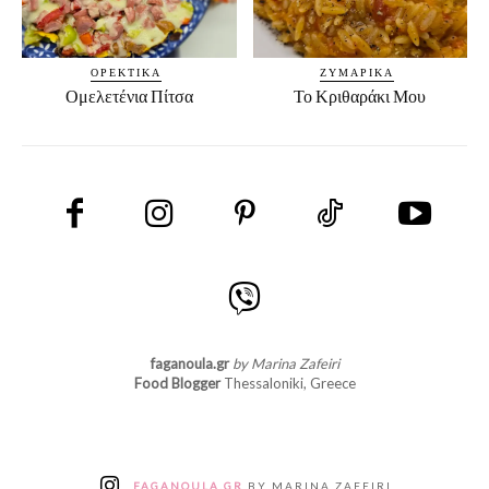
ΟΡΕΚΤΙΚΆ
ΖΥΜΑΡΙΚΆ
Ομελετένια Πίτσα
Το Κριθαράκι Μου
faganoula.gr
by Marina Zafeiri
Food Blogger
Thessaloniki, Greece
FAGANOULA.GR
BY MARINA ZAFEIRI