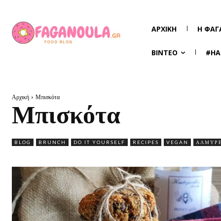
ΑΡΧΙΚΉ
Η ΦΑΓ
ΒΊΝΤΕΟ
#HA
Αρχική
Μπισκότα
Μπισκότα
BLOG
BRUNCH
DO IT YOURSELF
RECIPES
VEGAN
ΑΛΜΥΡΈ