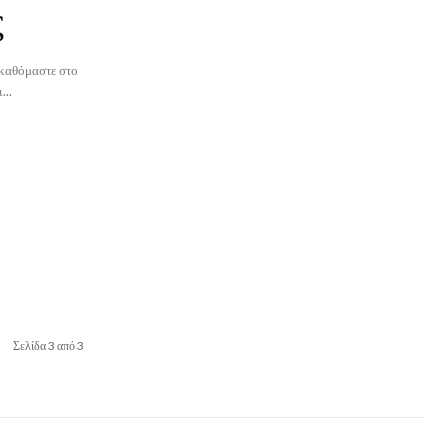
ς
α καθόμαστε στο
...
Σελίδα 3 από 3