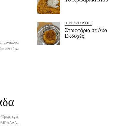
ΠΊΤΕΣ-ΤΆΡΤΕΣ
Στριφτάρια σε Δύο
Εκδοχές
αι μεγάλους!
ι ολικής...
άδα
ά! Όμως, εγώ
ΡΜΕΛΑΔΑ,...