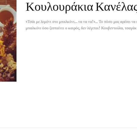
Κουλουράκια Κανέλα
«Τσάι με λεμόνι στο μπαλκόνι... να να να!»... Το πόσο μας αρέσει ν
μπαλκόνι όσο ζεσταίνει ο καιρός, δεν λέγεται! Κουβεντούλα, τσαγάκι