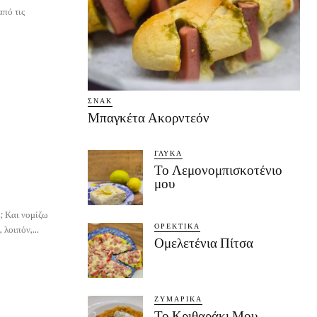
από τις
ΣΝΑΚ
Μπαγκέτα Ακορντεόν
ΓΛΥΚΆ
Το Λεμονομπισκοτένιο
μου
η; Και νομίζω
ΟΡΕΚΤΙΚΆ
 λοιπόν,...
Ομελετένια Πίτσα
ΖΥΜΑΡΙΚΆ
Το Κριθαράκι Μου