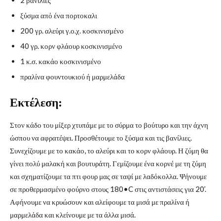
ξύσμα από ένα πορτοκαλι
200 γρ. αλεύρι γ.ο.χ. κοσκινισμένο
40 γρ. κορν φλάουρ κοσκινισμένο
1 κ.σ. κακάο κοσκινισμένο
πραλίνα φουντουκιού ή μαρμελάδα
Εκτέλεση:
Στον κάδο του μίξερ χτυπάμε με το σύρμα το βούτυρο και την άχνη
ώσπου να αφρατέψει. Προσθέτουμε το ξύσμα και τις βανίλιες.
Συνεχίζουμε με το κακάο, το αλεύρι και το κορν φλάουρ. Η ζύμη θα
γίνει πολύ μαλακή και βουτυράτη. Γεμίζουμε ένα κορνέ με τη ζύμη
και σχηματίζουμε τα πτι φουρ μας σε ταψί με λαδόκολλα. Ψήνουμε
σε προθερμασμένο φούρνο στους 180•C στις αντιστάσεις για 20’.
Αφήνουμε να κρυώσουν και αλείφουμε τα μισά με πραλίνα ή
μαρμελάδα και κλείνουμε με τα άλλα μισά.