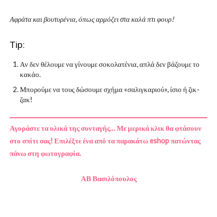
Αφράτα και βουτυρένια, όπως αρμόζει στα καλά πτι φουρ!
Tip:
Αν δεν θέλουμε να γίνουμε σοκολατένια, απλά δεν βάζουμε το
κακάο.
Μπορούμε να τους δώσουμε σχήμα «σαλιγκαριού», ίσιο ή ζικ-
ζακ!
Αγοράστε τα υλικά της συνταγής… Με μερικά κλικ θα φτάσουν
στο σπίτι σας! Επιλέξτε ένα από τα παρακάτω eshop πατώντας
πάνω στη φωτογραφία.
ΑΒ Βασιλόπουλος