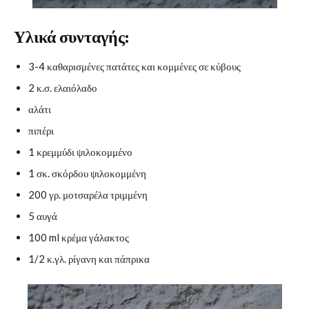
Υλικά συνταγής:
3-4 καθαρισμένες πατάτες και κομμένες σε κύβους
2 κ.σ. ελαιόλαδο
αλάτι
πιπέρι
1 κρεμμύδι ψιλοκομμένο
1 σκ. σκόρδου ψιλοκομμένη
200 γρ. μοτσαρέλα τριμμένη
5 αυγά
100 ml κρέμα γάλακτος
1/2 κ.γλ. ρίγανη και πάπρικα