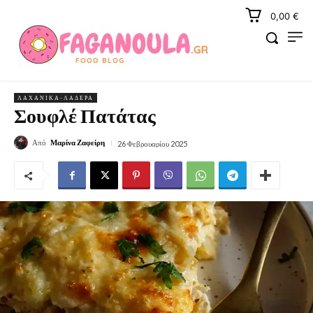
0,00 €
ΛΑΧΑΝΙΚΆ-ΛΑΔΕΡΆ
Σουφλέ Πατάτας
Από
Μαρίνα Ζαφείρη
26 Φεβρουαρίου 2025