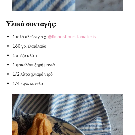
Υλικά συνταγής:
1 κιλό αλεύρι γ.ο.χ.
@limnosflourstamateris
160 γρ. ελαιόλαδο
1 πρέζα αλάτι
1 φακελάκι ξηρή μαγιά
1/2 λίτρο χλιαρό νερό
1/4 κ.γλ. κανέλα