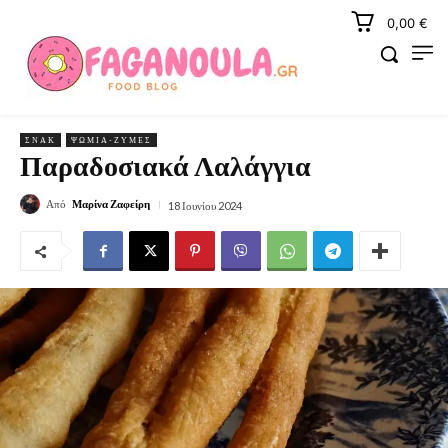
0,00 €
ΣΝΑΚ
ΨΩΜΙΆ-ΖΎΜΕΣ
Παραδοσιακά Λαλάγγια
Από
Μαρίνα Ζαφείρη
18 Ιουνίου 2024