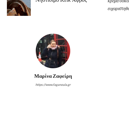
κρέμα σοκολ
ευχαριστηθε
Μαρίνα Ζαφείρη
https://www.faganoula.gr