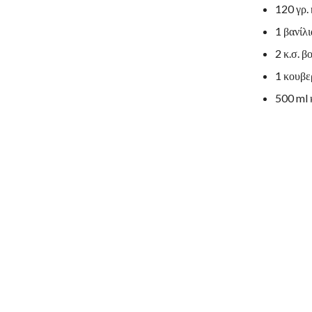
120 γρ.
1 βανίλι
2 κ.σ. β
1 κουβε
500 ml 