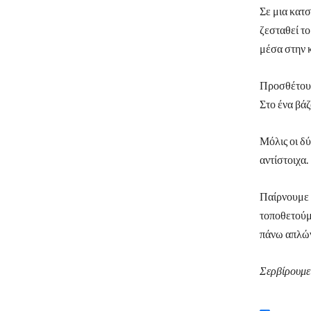
Σε μια κατσ
ζεσταθεί το
μέσα στην 
Προσθέτουμε
Στο ένα βά
Μόλις οι δύ
αντίστοιχα.
Παίρνουμε 
τοποθετούμ
πάνω απλών
Σερβίρουμε