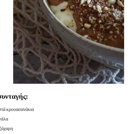
συνταγής:
στά κρουασανάκια
 γάλα
 ζάχαρη