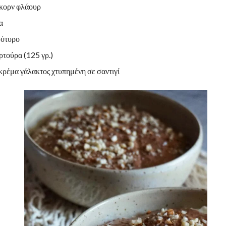
 κορν φλάουρ
α
ούτυρο
ρτούρα (125 γρ.)
κρέμα γάλακτος χτυπημένη σε σαντιγί