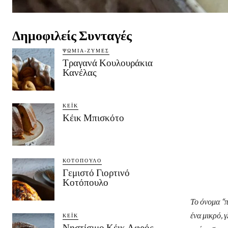
Δημοφιλείς Συνταγές
ΨΩΜΙΆ-ΖΎΜΕΣ
Τραγανά Κουλουράκια
Κανέλας
ΚΈΙΚ
Κέικ Μπισκότο
ΚΟΤΌΠΟΥΛΟ
Γεμιστό Γιορτινό
Κοτόπουλο
Το όνομα “π
ένα μικρό, 
ΚΈΙΚ
Νηστίσιμο Κέικ Αφρός