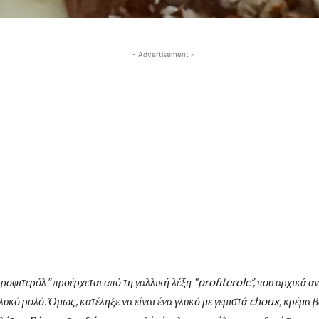
- Advertisement -
ροφιτερόλ” προέρχεται από τη γαλλική λέξη “profiterole”, που αρχικά α
γλυκό ρολό. Όμως, κατέληξε να είναι ένα γλυκό με γεμιστά choux, κρέμα β