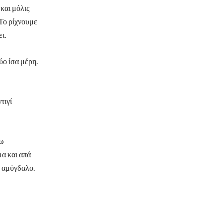
και μόλις
 Το ρίχνουμε
ι.
ύο ίσα μέρη.
τιγί
νω
μα και απά
ο αμύγδαλο.