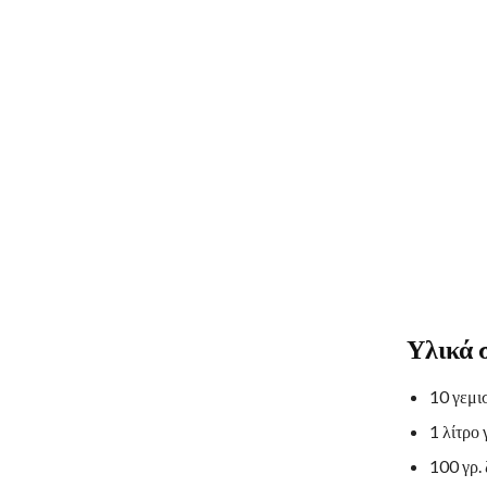
Υλικά 
10 γεμι
1 λίτρο
100 γρ.