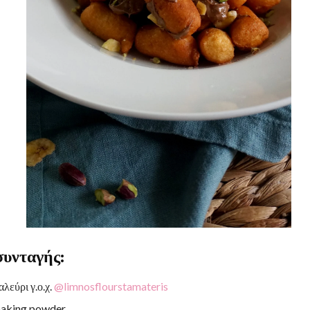
συνταγής:
αλεύρι γ.ο.χ.
@limnosflourstamateris
 baking powder