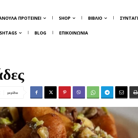
ΑΝΟΎΛΑ ΠΡΟΤΕΊΝΕΙ
SHOP
ΒΙΒΛΊΟ
ΣΥΝΤΑΓ
SHTAGS
BLOG
ΕΠΙΚΟΙΝΩΝΊΑ
άδες
μερίδιο