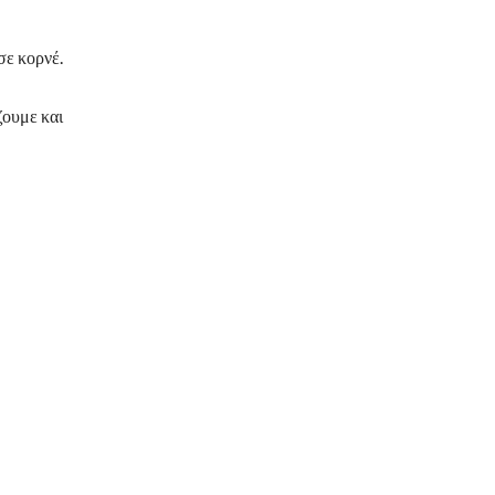
σε κορνέ.
ζουμε και