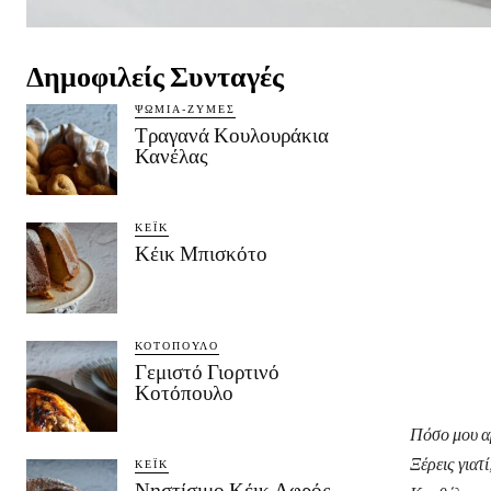
Δημοφιλείς Συνταγές
ΨΩΜΙΆ-ΖΎΜΕΣ
Τραγανά Κουλουράκια
Κανέλας
ΚΈΙΚ
Κέικ Μπισκότο
ΚΟΤΌΠΟΥΛΟ
Γεμιστό Γιορτινό
Κοτόπουλο
Πόσο μου αρ
Ξέρεις γιατί
ΚΈΙΚ
Νηστίσιμο Κέικ Αφρός