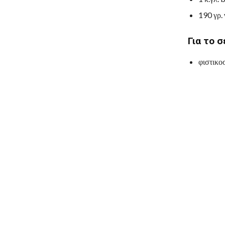
190 γρ.
Για το σ
φιστικο