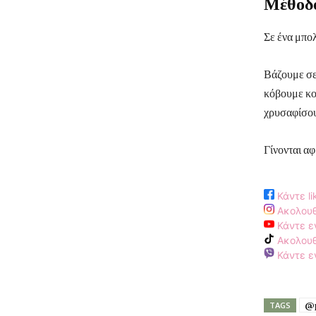
Μέθοδο
Σε ένα μπολ
Βάζουμε σε 
κόβουμε κομ
χρυσαφίσου
Γίνονται αφ
Κάντε li
Ακολουθ
Κάντε ε
Ακολουθ
Κάντε εγ
@
TAGS