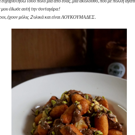
 ευχαριστήσω τόσο πολύ μια από εσάς, μια ακόλουθο, που με πολλή αγάπ
α μου έδωσε αυτή την συνταγάρα!
οροι, έχουν μόλις 2 υλικά και είναι ΛΟΥΚΟΥΜΑΔΕΣ.