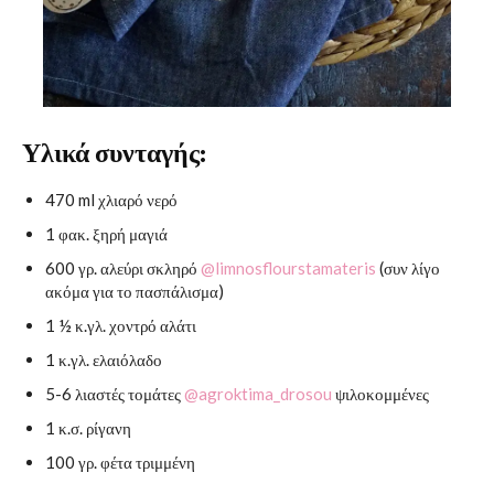
Υλικά συνταγής:
470 ml χλιαρό νερό
1 φακ. ξηρή μαγιά
600 γρ. αλεύρι σκληρό
@limnosflourstamateris
(συν λίγο
ακόμα για το πασπάλισμα)
1 ½ κ.γλ. χοντρό αλάτι
1 κ.γλ. ελαιόλαδο
5-6 λιαστές τομάτες
@agroktima_drosou
ψιλοκομμένες
1 κ.σ. ρίγανη
100 γρ. φέτα τριμμένη