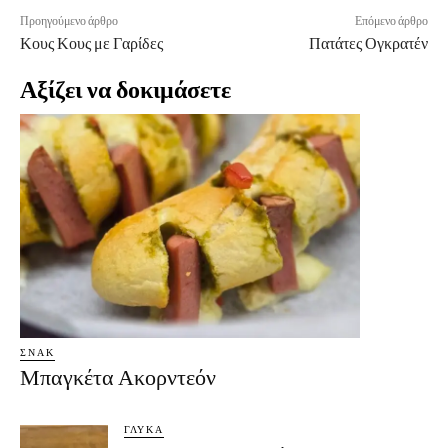
Προηγούμενο άρθρο
Επόμενο άρθρο
Κους Κους με Γαρίδες
Πατάτες Ογκρατέν
Αξίζει να δοκιμάσετε
ΣΝΑΚ
Μπαγκέτα Ακορντεόν
ΓΛΥΚΆ