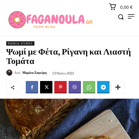
0,00 €
ΨΩΜΙΆ-ΖΎΜΕΣ
Ψωμί με Φέτα, Ρίγανη και Λιαστή
Τομάτα
Από
Μαρίνα Ζαφείρη
13 Μαΐου 2022