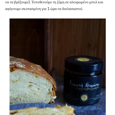
να τα βρέξουμε). Τοποθετούμε τη ζύμη σε αλευρωμένο μπολ και
αφήνουμε σκεπασμένη για 1 ώρα να διπλασιαστεί.