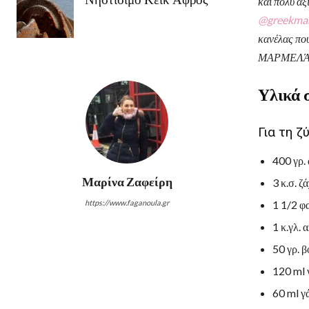
και πολύ αξ
@greekma
κανέλας πο
ΜΑΡΜΕΛΆΔΑΣ
Υλικά 
Για τη ζ
400 γρ. 
Μαρίνα Ζαφείρη
3 κ.σ. ζ
https://www.faganoula.gr
1 1/2 φ
1 κ.γλ. 
50 γρ. 
120 ml 
60 ml γ