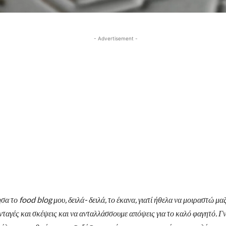
- Advertisement -
σα το food blog μου, δειλά- δειλά, το έκανα, γιατί ήθελα να μοιραστώ μαζ
νταγές και σκέψεις και να ανταλλάσσουμε απόψεις για το καλό φαγητό. 