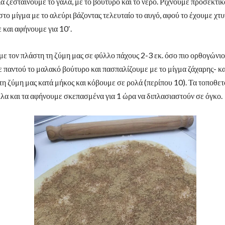
ά ζεσταίνουμε το γάλα, με το βούτυρο και το νερό. Ρίχνουμε προσεκτικ
το μίγμα με το αλεύρι βάζοντας τελευταίο το αυγό, αφού το έχουμε χτυ
και αφήνουμε για 10′.
ε τον πλάστη τη ζύμη μας σε φύλλο πάχους 2-3 εκ. όσο πιο ορθογώνιο 
παντού το μαλακό βούτυρο και πασπαλίζουμε με το μίγμα ζάχαρης- κα
τη ζύμη μας κατά μήκος και κόβουμε σε ρολά (περίπου 10). Τα τοποθετ
λα και τα αφήνουμε σκεπασμένα για 1 ώρα να διπλασιαστούν σε όγκο.