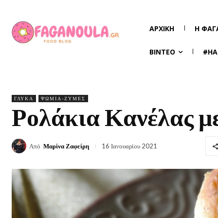
ΑΡΧΙΚΉ
Η ΦΑΓ
ΒΊΝΤΕΟ
#HA
ΓΛΥΚΆ
ΨΩΜΙΆ-ΖΎΜΕΣ
Ρολάκια Κανέλας μ
Από
Μαρίνα Ζαφείρη
16 Ιανουαρίου 2021