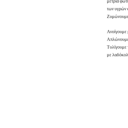
μέτρια φωτι
των υγρών σ
Ζυμώνουμε 
Ανοίγουμε μ
Απλώνουμε 
Τυλίγουμε 
με λαδόκολ