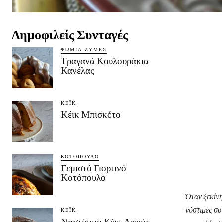
Δημοφιλείς Συνταγές
ΨΩΜΙΆ-ΖΎΜΕΣ
Τραγανά Κουλουράκια
Κανέλας
ΚΈΙΚ
Κέικ Μπισκότο
ΚΟΤΌΠΟΥΛΟ
Γεμιστό Γιορτινό
Κοτόπουλο
Όταν ξεκίνη
νόστιμες συ
ΚΈΙΚ
Νηστίσιμο Κέικ Αφρός