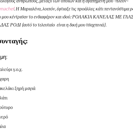
ιόλογους ανθρώπους, μεταξύ των οποίων και η αγαπημένη μου -πλέον-
machef
. Η Μαριαλένα, λοιπόν, έφτιαξε τις προάλλες κάτι πεντανόστιμα 
υ μου κέντρισαν το ενδιαφέρον και ιδού: ΡΟΛΑΚΙΑ ΚΑΝΕΛΑΣ ΜΕ ΓΛ
 ΡΟΔΙ (αυτό το τελευταίο είναι η δική μου τσαχπινιά).
συνταγής:
ύμη:
αλεύρι γ.ο.χ.
άχαρη
ακελάκι ξηρή μαγιά
αλάτι
βούτυρο
νερό
άλα