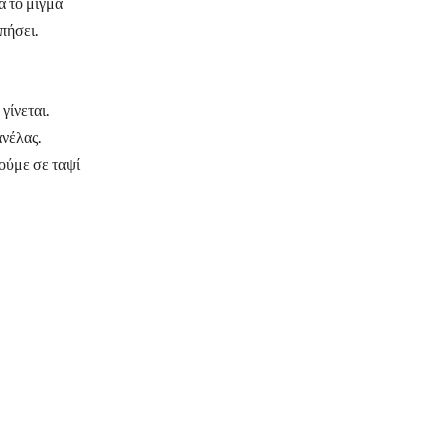
ά το μίγμα
πήσει.
γίνεται.
νέλας.
ούμε σε ταψί