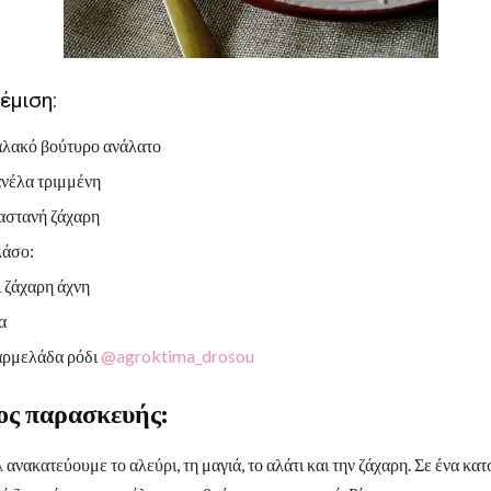
γέμιση:
μαλακό βούτυρο ανάλατο
ανέλα τριμμένη
καστανή ζάχαρη
λάσο:
ι ζάχαρη άχνη
α
μαρμελάδα ρόδι
@agroktima_drosou
ς παρασκευής:
 ανακατεύουμε το αλεύρι, τη μαγιά, το αλάτι και την ζάχαρη. Σε ένα κα