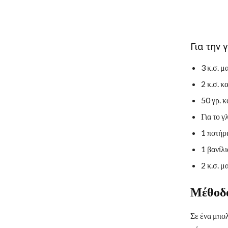
Για την 
3 κ.σ. 
2 κ.σ. κ
50 γρ. 
Για το γ
1 ποτήρ
1 βανίλι
2 κ.σ. 
Μέθοδο
Σε ένα μπολ