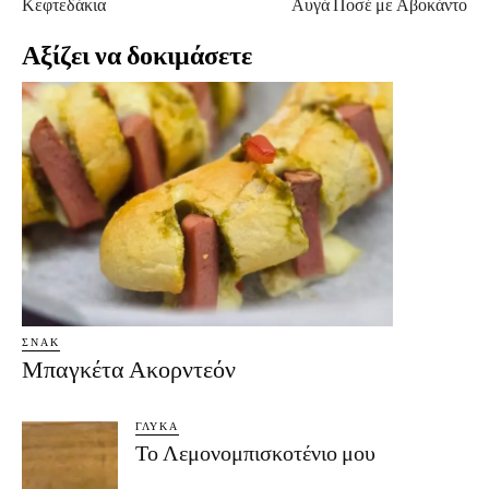
Κεφτεδάκια
Αυγά Ποσέ με Αβοκάντο
Αξίζει να δοκιμάσετε
ΣΝΑΚ
Μπαγκέτα Ακορντεόν
ΓΛΥΚΆ
Το Λεμονομπισκοτένιο μου