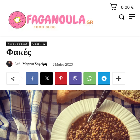
0,00 €
ΝΗΣΤΊΣΙΜΑ
ΌΣΠΡΙΑ
Φακές
Από
Μαρίνα Ζαφείρη
8 Μαΐου 2020