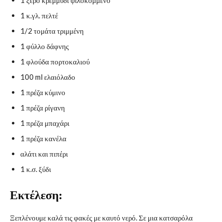
1 κ.γλ. πελτέ
1/2 τομάτα τριμμένη
1 φύλλο δάφνης
1 φλούδα πορτοκαλιού
100 ml ελαιόλαδο
1 πρέζα κύμινο
1 πρέζα ρίγανη
1 πρέζα μπαχάρι
1 πρέζα κανέλα
αλάτι και πιπέρι
1 κ.σ. ξύδι
Εκτέλεση:
Ξεπλένουμε καλά τις φακές με καυτό νερό. Σε μια κατσαρόλα