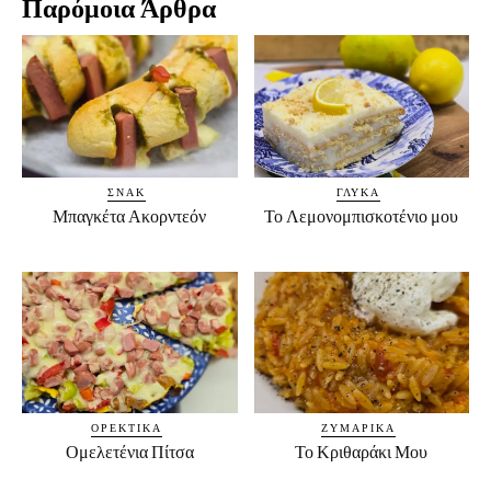
Παρόμοια Άρθρα
ΣΝΑΚ
ΓΛΥΚΆ
Μπαγκέτα Ακορντεόν
Το Λεμονομπισκοτένιο μου
ΟΡΕΚΤΙΚΆ
ΖΥΜΑΡΙΚΆ
Ομελετένια Πίτσα
Το Κριθαράκι Μου