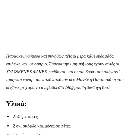
Παρασκευή σήμερα και συνήθως, τέτοια μέρα κάθε εβδομάδα
επιλέγω κάτι σε όσπριο. Σήμερα την τιμητική τους έχουν αυτές οι
ΧΥΛΩΜΕΝΕΣ ΦΑΚΕΣ -πείθονται και οι πιο δύσπιστοι απέναντί
τους- και ευχαριστώ πολύ πολύ τον σεφ Μανώλη Παπουτσάκη που
δέχτηκε με χαρά να ανεβάσω στο blog μου τη συνταγή του!
Υλικά:
250 γρ.φακές
2 σκ. σκόρδο κομμένες σε φέτες
1 ξερό κρεμμύδι ψιλοκομμένο