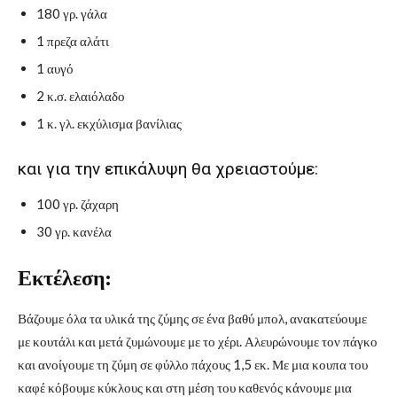
180 γρ. γάλα
1 πρεζα αλάτι
1 αυγό
2 κ.σ. ελαιόλαδο
1 κ. γλ. εκχύλισμα βανίλιας
και για την επικάλυψη θα χρειαστούμε:
100 γρ. ζάχαρη
30 γρ. κανέλα
Εκτέλεση:
Βάζουμε όλα τα υλικά της ζύμης σε ένα βαθύ μπολ, ανακατεύουμε
με κουτάλι και μετά ζυμώνουμε με το χέρι. Αλευρώνουμε τον πάγκο
και ανοίγουμε τη ζύμη σε φύλλο πάχους 1,5 εκ. Με μια κουπα του
καφέ κόβουμε κύκλους και στη μέση του καθενός κάνουμε μια