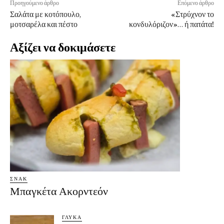
Προηγούμενο άρθρο
Επόμενο άρθρο
Σαλάτα με κοτόπουλο,
«Στρύχνον το
μοτσαρέλα και πέστο
κονδυλόριζον»… ή πατάτα!
Αξίζει να δοκιμάσετε
ΣΝΑΚ
Μπαγκέτα Ακορντεόν
ΓΛΥΚΆ