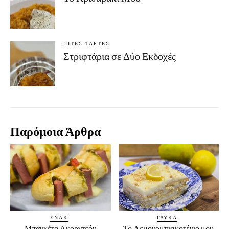
ΠΊΤΕΣ-ΤΆΡΤΕΣ
Στριφτάρια σε Δύο Εκδοχές
Παρόμοια Άρθρα
ΣΝΑΚ
ΓΛΥΚΆ
Μπαγκέτα Ακορντεόν
Το Λεμονομπισκοτένιο μου