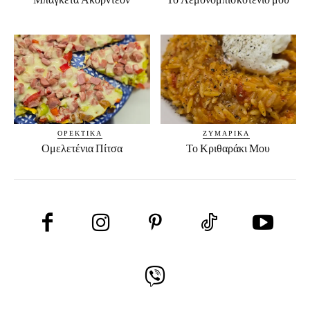
ΟΡΕΚΤΙΚΆ
ΖΥΜΑΡΙΚΆ
Ομελετένια Πίτσα
Το Κριθαράκι Μου