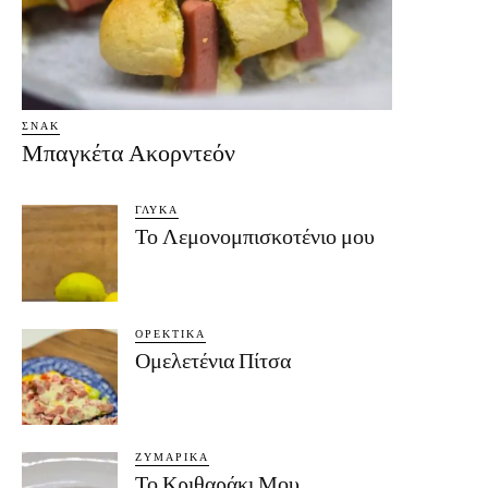
ΣΝΑΚ
Μπαγκέτα Ακορντεόν
ΓΛΥΚΆ
Το Λεμονομπισκοτένιο μου
ΟΡΕΚΤΙΚΆ
Ομελετένια Πίτσα
ΖΥΜΑΡΙΚΆ
Το Κριθαράκι Μου