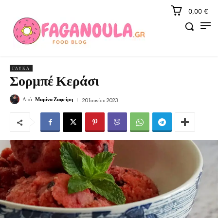
0,00 €
ΓΛΥΚΆ
Σορμπέ Κεράσι
Από
Μαρίνα Ζαφείρη
20 Ιουνίου 2023