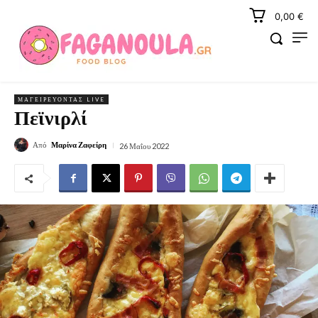
0,00 €
ΜΑΓΕΙΡΕΎΟΝΤΑΣ LIVE
Πεϊνιρλί
Από
Μαρίνα Ζαφείρη
26 Μαΐου 2022