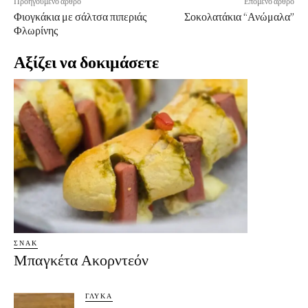
Προηγούμενο άρθρο
Επόμενο άρθρο
Φιογκάκια με σάλτσα πιπεριάς
Σοκολατάκια “Ανώμαλα”
Φλωρίνης
Αξίζει να δοκιμάσετε
ΣΝΑΚ
Μπαγκέτα Ακορντεόν
ΓΛΥΚΆ