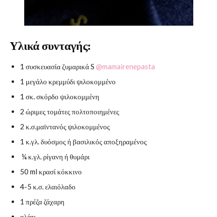
Υλικά συνταγής:
1 συσκευασία ζυμαρικά S
@mamairenepasta
1 μεγάλο κρεμμύδι ψιλοκομμένο
1 σκ. σκόρδο ψιλοκομμένη
2 ώριμες τομάτες πολτοποιημένες
2 κ.σ.μαϊντανός ψιλοκομμένος
1 κ.γλ. δυόσμος ή βασιλικός αποξηραμένος
¼ κ.γλ. ρίγανη ή θυμάρι
50 ml κρασί κόκκινο
4-5 κ.σ. ελαιόλαδο
1 πρέζα ζάχαρη
αλάτι