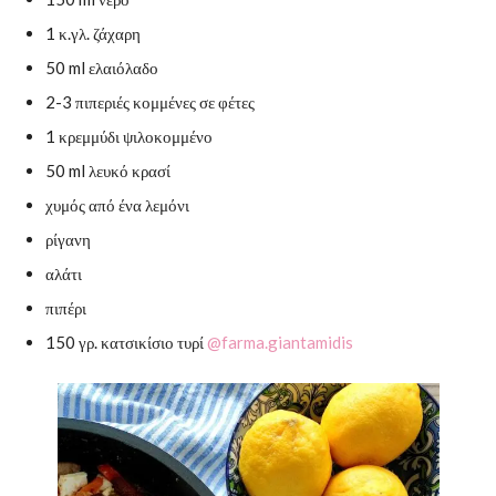
1 κ.γλ. ζάχαρη
50 ml ελαιόλαδο
2-3 πιπεριές κομμένες σε φέτες
1 κρεμμύδι ψιλοκομμένο
50 ml λευκό κρασί
χυμός από ένα λεμόνι
ρίγανη
αλάτι
πιπέρι
150 γρ. κατσικίσιο τυρί
@farma.giantamidis