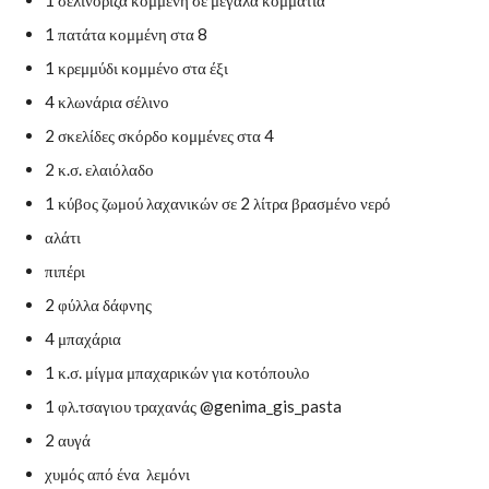
1 πατάτα κομμένη στα 8
1 κρεμμύδι κομμένο στα έξι
4 κλωνάρια σέλινο
2 σκελίδες σκόρδο κομμένες στα 4
2 κ.σ. ελαιόλαδο
1 κύβος ζωμού λαχανικών σε 2 λίτρα βρασμένο νερό
αλάτι
πιπέρι
2 φύλλα δάφνης
4 μπαχάρια
1 κ.σ. μίγμα μπαχαρικών για κοτόπουλο
1 φλ.τσαγιου τραχανάς @genima_gis_pasta
2 αυγά
χυμός από ένα λεμόνι