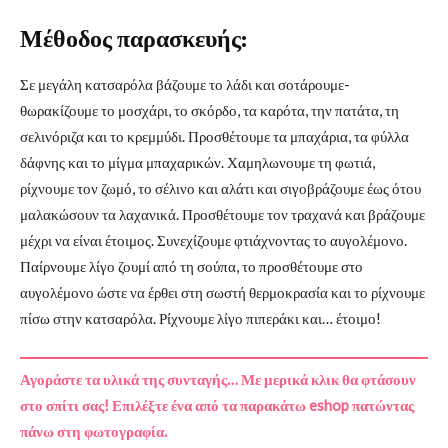
Μέθοδος παρασκευής:
Σε μεγάλη κατσαρόλα βάζουμε το λάδι και σοτάρουμε-
θωρακίζουμε το μοσχάρι, το σκόρδο, τα καρότα, την πατάτα, τη
σελινόριζα και το κρεμμύδι. Προσθέτουμε τα μπαχάρια, τα φύλλα
δάφνης και το μίγμα μπαχαρικών. Χαμηλωνουμε τη φωτιά,
ρίχνουμε τον ζωμό, το σέλινο και αλάτι και σιγοβράζουμε έως ότου
μαλακώσουν τα λαχανικά. Προσθέτουμε τον τραχανά και βράζουμε
μέχρι να είναι έτοιμος. Συνεχίζουμε φτιάχνοντας το αυγολέμονο.
Παίρνουμε λίγο ζουμί από τη σούπα, το προσθέτουμε στο
αυγολέμονο ώστε να έρθει στη σωστή θερμοκρασία και το ρίχνουμε
πίσω στην κατσαρόλα. Ρίχνουμε λίγο πιπεράκι και… έτοιμο!
Αγοράστε τα υλικά της συνταγής… Με μερικά κλικ θα φτάσουν
στο σπίτι σας! Επιλέξτε ένα από τα παρακάτω eshop πατώντας
πάνω στη φωτογραφία.