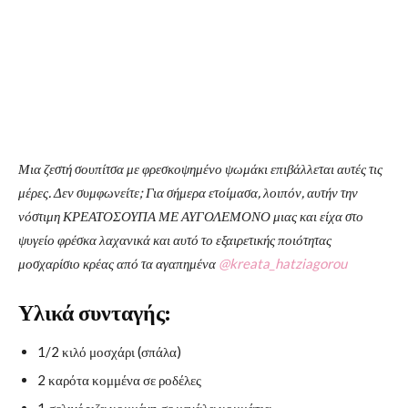
Μια ζεστή σουπίτσα με φρεσκοψημένο ψωμάκι επιβάλλεται αυτές τις
μέρες. Δεν συμφωνείτε; Για σήμερα ετοίμασα, λοιπόν, αυτήν την
νόστιμη ΚΡΕΑΤΟΣΟΥΠΑ ΜΕ ΑΥΓΟΛΕΜΟΝΟ μιας και είχα στο
ψυγείο φρέσκα λαχανικά και αυτό το εξαιρετικής ποιότητας
μοσχαρίσιο κρέας από τα αγαπημένα
@kreata_hatziagorou
Υλικά συνταγής:
1/2 κιλό μοσχάρι (σπάλα)
2 καρότα κομμένα σε ροδέλες
1 σελινόριζα κομμένη σε μεγάλα κομμάτια