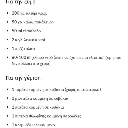
Για την ζύμη:
200 γρ. αλεύρι γ.ο.χ.
50 γρ. καλαμποκάλευρο
50 ml ελαιόλαδο
2 κ.γλ. λευκό κρασί
1 πρέζα αλάτι
80-100 ml χλιαρό νερό (ώστε να έχουμε μια ελαστική ζύμη που
δεν κολλάει στα χέρια)
Για την γέμιση:
1 τομάτα κομμένη σε κυβάκια (χωρίς το εσωτερικό)
1 μελιτζάνα κομμένη σε κυβάκια
1 πατάτα κομμένη σε κυβάκια
1 πιπεριά Φλωρίνης κομμένη σε ροδέλες
1 κρεμμύδι ψιλοκομμένο