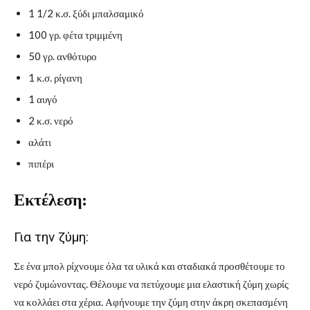
1 1/2 κ.σ. ξύδι μπαλσαμικό
100 γρ. φέτα τριμμένη
50 γρ. ανθότυρο
1 κ.σ. ρίγανη
1 αυγό
2 κ.σ. νερό
αλάτι
πιπέρι
Εκτέλεση:
Για την ζύμη:
Σε ένα μπολ ρίχνουμε όλα τα υλικά και σταδιακά προσθέτουμε το
νερό ζυμώνοντας. Θέλουμε να πετύχουμε μια ελαστική ζύμη χωρίς
να κολλάει στα χέρια. Αφήνουμε την ζύμη στην άκρη σκεπασμένη