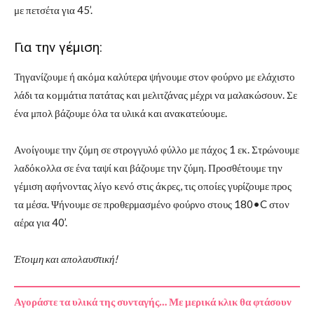
με πετσέτα για 45’.
Για την γέμιση:
Τηγανίζουμε ή ακόμα καλύτερα ψήνουμε στον φούρνο με ελάχιστο
λάδι τα κομμάτια πατάτας και μελιτζάνας μέχρι να μαλακώσουν. Σε
ένα μπολ βάζουμε όλα τα υλικά και ανακατεύουμε.
Ανοίγουμε την ζύμη σε στρογγυλό φύλλο με πάχος 1 εκ. Στρώνουμε
λαδόκολλα σε ένα ταψί και βάζουμε την ζύμη. Προσθέτουμε την
γέμιση αφήνοντας λίγο κενό στις άκρες, τις οποίες γυρίζουμε προς
τα μέσα. Ψήνουμε σε προθερμασμένο φούρνο στους 180•C στον
αέρα για 40’.
Έτοιμη και απολαυστική!
Αγοράστε τα υλικά της συνταγής… Με μερικά κλικ θα φτάσουν