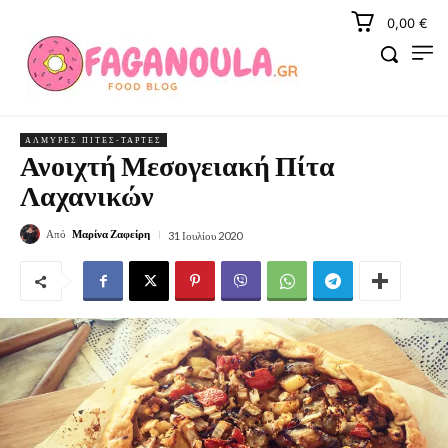
0,00 €
ΑΛΜΥΡΈΣ ΠΊΤΕΣ-ΤΆΡΤΕΣ
Ανοιχτή Μεσογειακή Πίτα
Λαχανικών
Από
Μαρίνα Ζαφείρη
31 Ιουλίου 2020