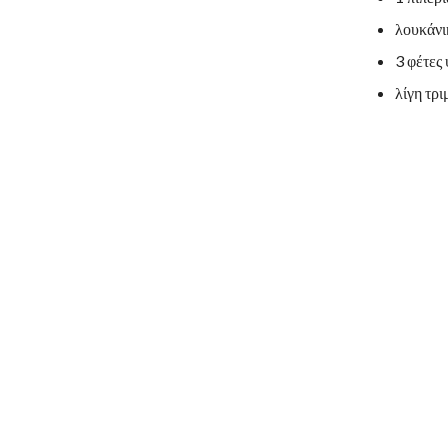
λουκάνι
3 φέτες
λίγη τρ