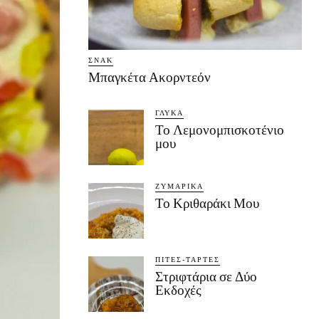
ΣΝΑΚ
Μπαγκέτα Ακορντεόν
ΓΛΥΚΆ
Το Λεμονομπισκοτένιο
μου
ΖΥΜΑΡΙΚΆ
Το Κριθαράκι Μου
ΠΊΤΕΣ-ΤΆΡΤΕΣ
Στριφτάρια σε Δύο
Εκδοχές