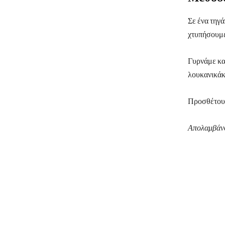
Σε ένα τηγά
χτυπήσουμε
Γυρνάμε κα
λουκανικάκ
Προσθέτουμ
Απολαμβάνου