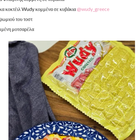
κα κοκτέιλ Wudy κομμένα σε κυβάκια
@wudy_greece
 ψωμιού του τοστ
ιμμένη μοτσαρέλα