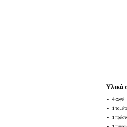
Υλικά 
4 αυγά
1 τομάτ
1 πράσι
1 πιπερ