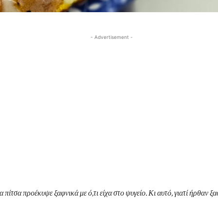
- Advertisement -
α πίτσα προέκυψε ξαφνικά με ό,τι είχα στο ψυγείο. Κι αυτό, γιατί ήρθαν ξ