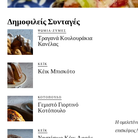
Δημοφιλείς Συνταγές
ΨΩΜΙΆ-ΖΎΜΕΣ
Τραγανά Κουλουράκια
Κανέλας
ΚΈΙΚ
Κέικ Μπισκότο
ΚΟΤΌΠΟΥΛΟ
Γεμιστό Γιορτινό
Κοτόπουλο
Η ομελετένι
επισκέψεις!
ΚΈΙΚ
Νηστίσιμο Κέικ Αφρός