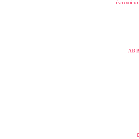
ένα από τ
ΑΒ Β
E