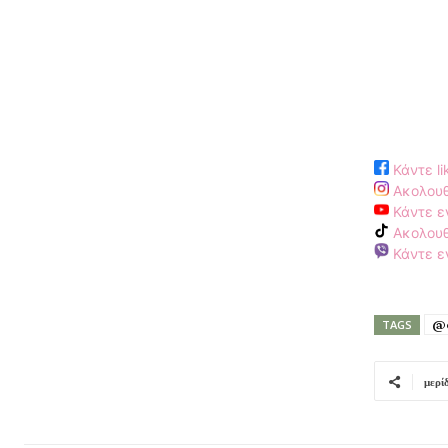
Κάντε li
Ακολουθ
Κάντε ε
Ακολουθ
Κάντε εγ
@o
TAGS
μερί