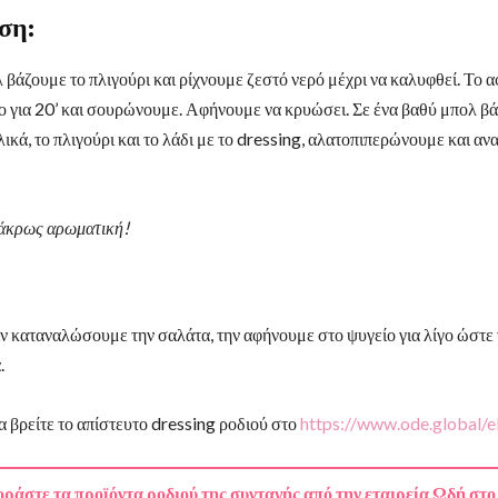
ση:
 βάζουμε το πλιγούρι και ρίχνουμε ζεστό νερό μέχρι να καλυφθεί. Το 
 για 20’ και σουρώνουμε. Αφήνουμε να κρυώσει. Σε ένα βαθύ μπολ βά
ικά, το πλιγούρι και το λάδι με το dressing, αλατοπιπερώνουμε και α
 άκρως αρωματική!
ιν καταναλώσουμε την σαλάτα, την αφήνουμε στο ψυγείο για λίγο ώστε
.
α βρείτε το απίστευτο dressing ροδιού στο
https://www.ode.global/e
ράστε τα προϊόντα ροδιού της συνταγής από την εταιρεία Ωδή στο