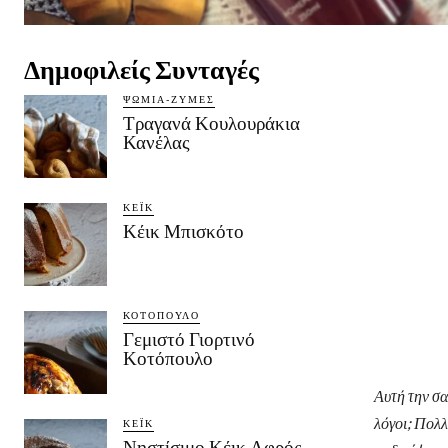
Δημοφιλείς Συνταγές
ΨΩΜΙΆ-ΖΎΜΕΣ
Τραγανά Κουλουράκια
Κανέλας
ΚΈΙΚ
Κέικ Μπισκότο
ΚΟΤΌΠΟΥΛΟ
Γεμιστό Γιορτινό
Κοτόπουλο
Αυτή την σα
λόγοι; Πολλ
ΚΈΙΚ
Νηστίσιμο Κέικ Αφρός