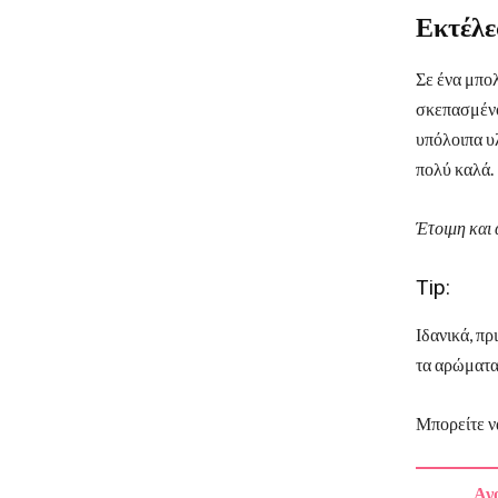
Εκτέλε
Σε ένα μπολ
σκεπασμένο
υπόλοιπα υλ
πολύ καλά.
Έτοιμη και
Tip:
Ιδανικά, πρ
τα αρώματα
Μπορείτε ν
Αγο