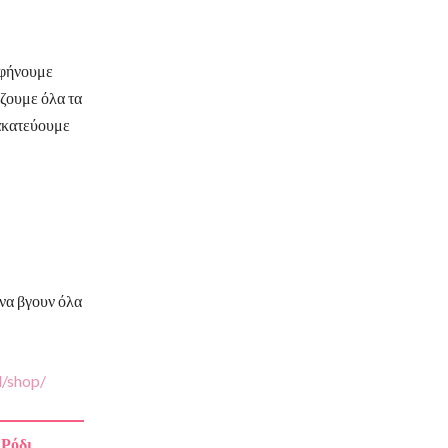
αφήνουμε
ζουμε όλα τα
νακατεύουμε
 να βγουν όλα
l/shop/
 Ρόδι