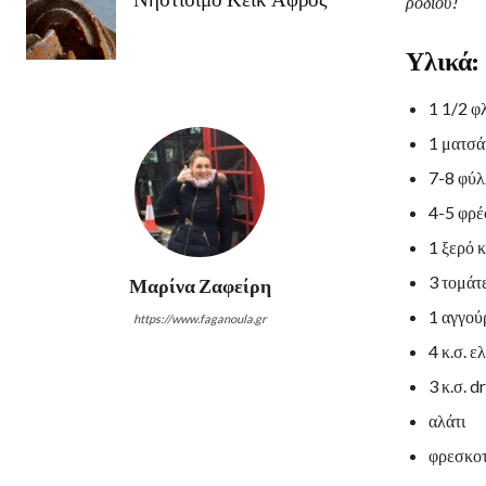
ροδιού!
Υλικά:
1 1/2 φλ
1 ματσά
7-8 φύλ
4-5 φρέ
1 ξερό 
3 τομάτ
Μαρίνα Ζαφείρη
1 αγγού
https://www.faganoula.gr
4 κ.σ. ε
3 κ.σ. d
αλάτι
φρεσκοτ