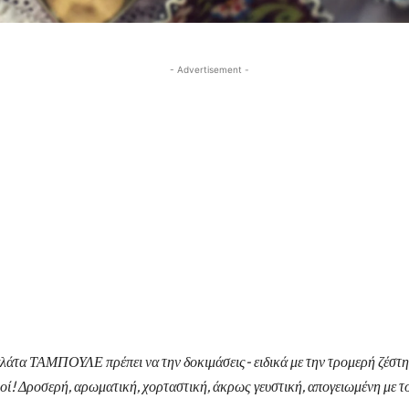
- Advertisement -
λάτα ΤΑΜΠΟΥΛΕ πρέπει να την δοκιμάσεις- ειδικά με την τρομερή ζέστη 
οί! Δροσερή, αρωματική, χορταστική, άκρως γευστική, απογειωμένη με τ