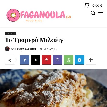
0,00 €
ΓΛΥΚΆ
Το Τρομερό Μιλφέιγ
Από
Μαρίνα Ζαφείρη
30 Μαΐου 2025