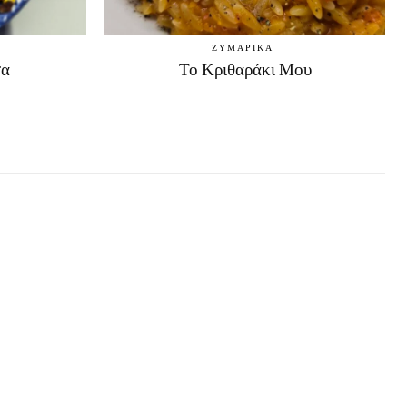
ΖΥΜΑΡΙΚΆ
σα
Το Κριθαράκι Μου