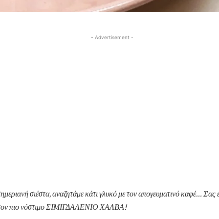
- Advertisement -
ημεριανή σιέστα, αναζητάμε κάτι γλυκό με τον απογευματινό καφέ… Σας 
α τον πιο νόστιμο ΣΙΜΙΓΔΑΛΕΝΙΟ ΧΑΛΒΑ!