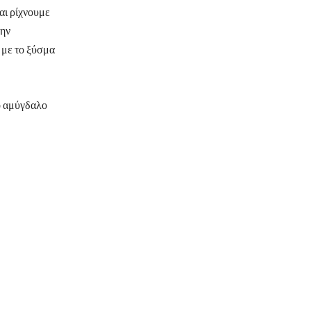
αι ρίχνουμε
την
 με το ξύσμα
ο αμύγδαλο