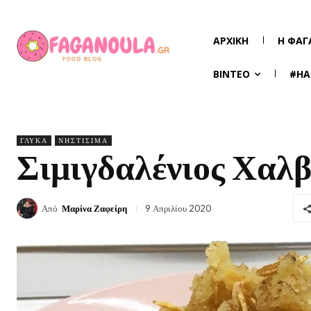
ΑΡΧΙΚΉ
Η ΦΑΓ
ΒΊΝΤΕΟ
#HA
ΓΛΥΚΆ
ΝΗΣΤΊΣΙΜΑ
Σιμιγδαλένιος Χαλ
Από
Μαρίνα Ζαφείρη
9 Απριλίου 2020