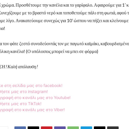
ί χρώμα. Προσθέτουμε την κανέλα και το γαρίφαλο. Αφαιρούμε για 1’ κ
Συνεχίζουμε με το βραστό νερό και τοποθετούμε πάλι στη φωτιά, αφού 
ε λίγο. Ανακατεύουμε συνεχώς για 10’ ώσπου να πήξει και κλείνουμε
ια!
α τον φάτε ζεστό συνοδεύοντάς τον με παγωτό καϊμάκι, καβουρδισμέν
όλικη κανέλα! (Ο υπόλοιπος μπορεί να μπει σε φόρμα)
! Καλή απόλαυση!
ke στη σελίδα μας στο facebook!
ήστε μας στο instagram!
γγραφή στο κανάλι μας στο Youtube!
ήστε μας στο TikTok!
γραφή στο κανάλι μας στο Viber!