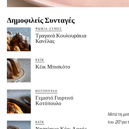
Δημοφιλείς Συνταγές
ΨΩΜΙΆ-ΖΎΜΕΣ
Τραγανά Κουλουράκια
Κανέλας
ΚΈΙΚ
Κέικ Μπισκότο
ΚΟΤΌΠΟΥΛΟ
Γεμιστό Γιορτινό
Κοτόπουλο
Μετά τη μεσ
του 20’ γι
ΚΈΙΚ
Νηστίσιμο Κέικ Αφρός