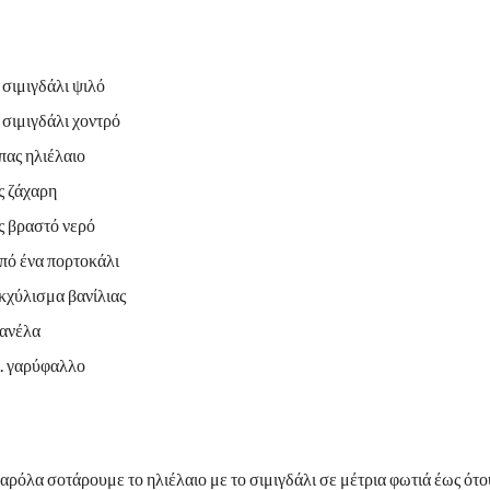
 σιμιγδάλι ψιλό
 σιμιγδάλι χοντρό
πας ηλιέλαιο
ς ζάχαρη
ς βραστό νερό
πό ένα πορτοκάλι
εκχύλισμα βανίλιας
κανέλα
λ. γαρύφαλλο
αρόλα σοτάρουμε το ηλιέλαιο με το σιμιγδάλι σε μέτρια φωτιά έως ότο