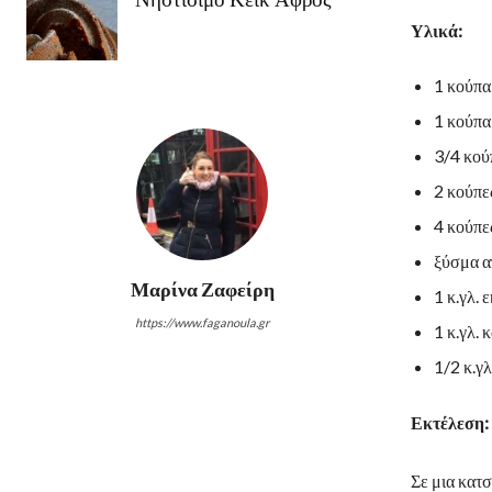
Υλικά:
1 κούπα
1 κούπα
3/4 κού
2 κούπε
4 κούπε
ξύσμα α
Μαρίνα Ζαφείρη
1 κ.γλ. 
https://www.faganoula.gr
1 κ.γλ. 
1/2 κ.γ
Εκτέλεση:
Σε μια κατσ