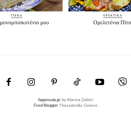
ΓΛΥΚΆ
ΟΡΕΚΤΙΚΆ
μονομπισκοτένιο μου
Ομελετένια Πίτ
faganoula.gr
by Marina Zafeiri
Food Blogger
Thessaloniki, Greece