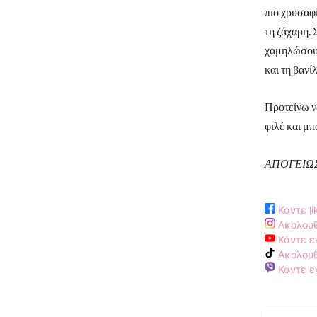
πιο χρυσαφ
τη ζάχαρη. 
χαμηλώσουμ
και τη βανίλ
Προτείνω ν
φιλέ και μπ
ΑΠΟΓΕΙΩΣΗ
Κάντε li
Ακολουθ
Κάντε ε
Ακολουθ
Κάντε εγ