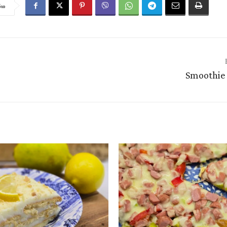
διο
Smoothie