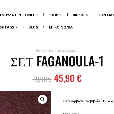
ΑΝΟΎΛΑ ΠΡΟΤΕΊΝΕΙ
SHOP
ΒΙΒΛΊΟ
ΣΥΝΤΑΓ
SHTAGS
BLOG
ΕΠΙΚΟΙΝΩΝΊΑ
Home
Σετ
Σετ faganoula-1
ΣΕΤ FAGANOULA-1
Original
Η
45,90
€
49,90
€
price
τρέχουσ
was:
τιμή
49,90 €.
είναι:
Περιλαμβάνει το βιβλίο “Τι θα φ