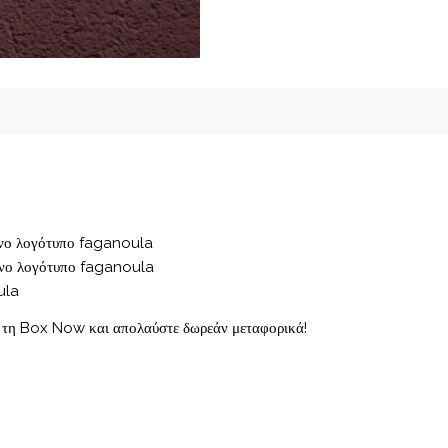
ένο λογότυπο faganoula
ένο λογότυπο faganoula
ula
ς τη Box Now και απολαύστε δωρεάν μεταφορικά!