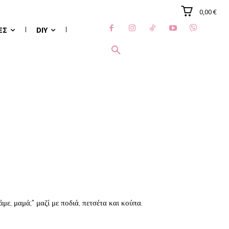
0,00 €
ΈΣ
DIY
α
άμε, μαμά;” μαζί με ποδιά, πετσέτα και κούπα.